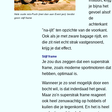
instuurt, krijg
je bijna het
gevoel alsof
Hele oude reis-Puch (met dan aan Evert jan): beslist
de
geen stijf frame
achterkant
"na-ijlt" ten opzichte van de voorkant.
Ook als je met zware bagage rijdt, en
die zit niet echt strak vastgesnoerd,
krijg je dat effect.
Stijf frame
Je zou dus zeggen dat een superstrak
frame, zoals moderne sportmotoren dat
hebben, optimaal is.
Wanneer je zo snel mogelijk door een
bocht wil, is dat inderdaad het geval.
Maar zo'n superstrak frame reageert
ook heel zenuwachtig op hobbels of
kuilen die je tegenkomt. En het is heel