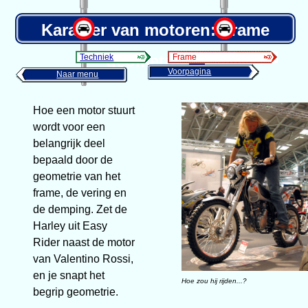
Karakter van motoren: Frame
geometrie
Techniek
Frame
Voorpagina
Naar menu
Hoe een motor stuurt
wordt voor een
belangrijk deel
bepaald door de
geometrie van het
frame, de vering en
de demping. Zet de
Harley uit Easy
Rider naast de motor
van Valentino Rossi,
en je snapt het
Hoe zou hij rijden...?
begrip geometrie.