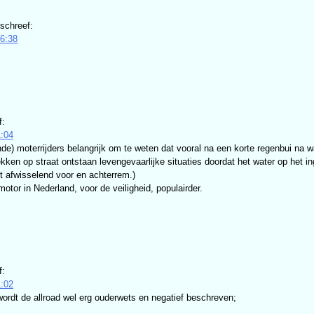
schreef:
16:38
f:
:04
nde) moterrijders belangrijk om te weten dat vooral na een korte regenbui na 
en op straat ontstaan levengevaarlijke situaties doordat het water op het inge
afwisselend voor en achterrem.)
tor in Nederland, voor de veiligheid, populairder.
f:
:02
wordt de allroad wel erg ouderwets en negatief beschreven;