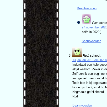
Beantwoorden
Ries
schre
27 november 2020
zelfs in 2020:)
Beantwoorden
Rudi
schreef:
13 januari 2016 om 16:0
Inderdaad een hele goede
altijd welkom. Zeker in 
Zelf ben ik een beginnen
van geniet maar ook al t
Toch ben ik bij regenweer
bij de rijschool, vind ik.
Nogmaals gefeliciteerd.
Rudi
Beantwoorden