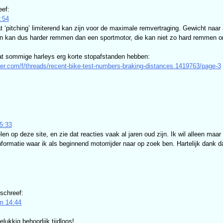
eef:
5:54
 dat ‘pitching’ limiterend kan zijn voor de maximale remvertraging. Gewicht naa
kan dus harder remmen dan een sportmotor, die kan niet zo hard remmen om
dat sommige harleys erg korte stopafstanden hebben:
der.com/f/threads/recent-bike-test-numbers-braking-distances.1419763/page-3
5:33
elen op deze site, en zie dat reacties vaak al jaren oud zijn. Ik wil alleen m
informatie waar ik als beginnend motorrijder naar op zoek ben. Hartelijk dank d
schreef:
m 14:44
elukkig behoorlijk tijdloos!