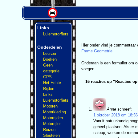
Links
Luiemotorfiets
Hier onder vind je commentaar 
Onderdelen
Frame Geometrie
beurzen
Boeken
Onderaan is een formulier om 
Geen
voegen.
categorie
GPS
16 reacties op “
Reacties o
Het Echte
Rijden
Links
Luiemotorfiets
Motoren
Anne
schreef:
Motorkleding
1 oktober 2018 om 18:56
Motorrijden
Vanuit natuurkundig oogp
Motorrijles
geheel plaatsen. Als er m
Reizen
naloop, werken de remmen
Sleutelen