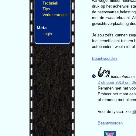
vanwege minder neerwaart
Techniek
druk op het acherwiel st
Tips
de neerwaartse belasting 
Verkeersregels
met de zwaartekracht. Al
gewichtsverplaatsing dus
Meta
Login
Je zou zelfs kunnen zegg
frictiecoefficient tussen
autobanden, weet niet of 
Beantwoorden
luiemotorfiets
2 oktober 2018 om 06
Remmen met het voorw
Probeer het maar een
of remmen met alleen
Voor de fysica: zie
ht
Beantwoorden