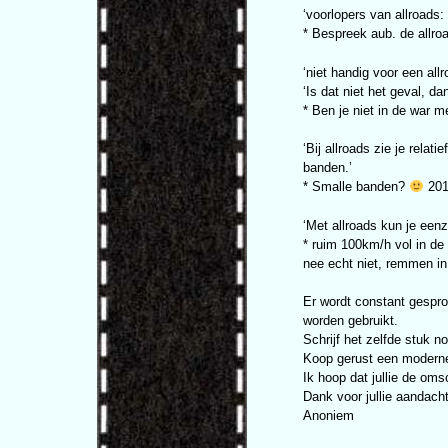
‘voorlopers van allroads:
* Bespreek aub. de allro
‘niet handig voor een al
‘Is dat niet het geval, d
* Ben je niet in de war 
‘Bij allroads zie je rel
banden.’
* Smalle banden?
201
‘Met allroads kun je eenz
* ruim 100km/h vol in d
nee echt niet, remmen in
Er wordt constant gespro
worden gebruikt.
Schrijf het zelfde stuk 
Koop gerust een moderne 
Ik hoop dat jullie de om
Dank voor jullie aandacht
Anoniem