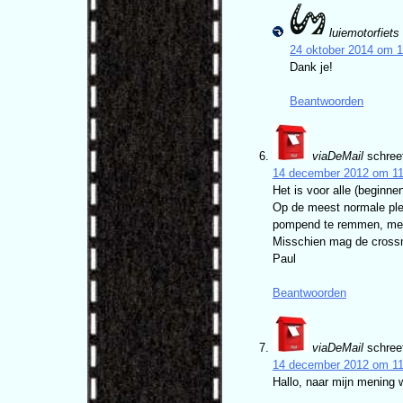
luiemotorfiets
24 oktober 2014 om 
Dank je!
Beantwoorden
viaDeMail
schree
14 december 2012 om 11
Het is voor alle (beginne
Op de meest normale plekk
pompend te remmen, met 
Misschien mag de crossmo
Paul
Beantwoorden
viaDeMail
schree
14 december 2012 om 11
Hallo, naar mijn mening 