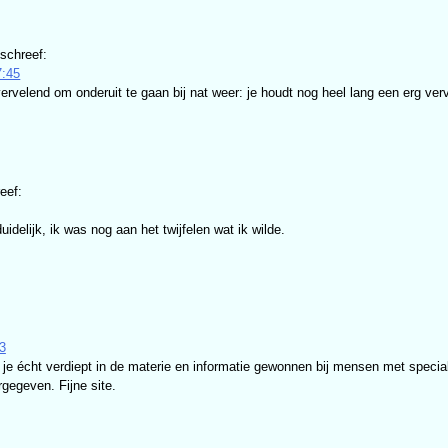
schreef:
7:45
vervelend om onderuit te gaan bij nat weer: je houdt nog heel lang een erg verv
eef:
uidelijk, ik was nog aan het twijfelen wat ik wilde.
3
 je écht verdiept in de materie en informatie gewonnen bij mensen met speciali
rgegeven. Fijne site.