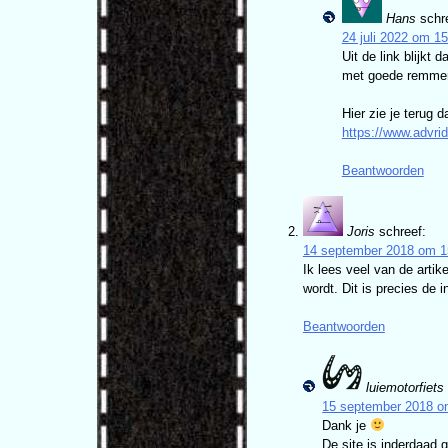
Hans
schr
24 juli 2022 om 1
Uit de link blijkt
met goede remmen 
Hier zie je terug 
https://www.advri
Beantwoorden
Joris
schreef:
14 september 2018 om 1
Ik lees veel van de artik
wordt. Dit is precies de 
Beantwoorden
luiemotorfiets
15 september 2018 o
Dank je
De site is inderdaad g