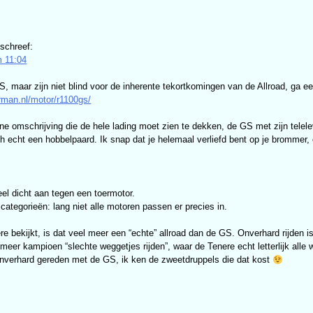
schreef:
 11:04
GS, maar zijn niet blind voor de inherente tekortkomingen van de Allroad, ga 
rman.nl/motor/r1100gs/
ne omschrijving die de hele lading moet zien te dekken, de GS met zijn telele
echt een hobbelpaard. Ik snap dat je helemaal verliefd bent op je brommer, e
eel dicht aan tegen een toermotor.
 categorieën: lang niet alle motoren passen er precies in.
re bekijkt, is dat veel meer een “echte” allroad dan de GS. Onverhard rijden 
 meer kampioen “slechte weggetjes rijden”, waar de Tenere echt letterlijk alle 
onverhard gereden met de GS, ik ken de zweetdruppels die dat kost