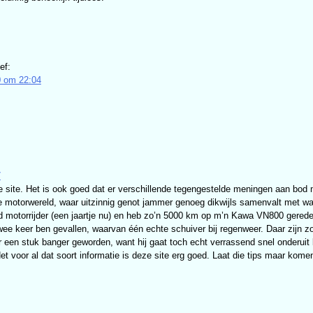
ef:
 om 22:04
7
 site. Het is ook goed dat er verschillende tegengestelde meningen aan bod
de motorwereld, waar uitzinnig genot jammer genoeg dikwijls samenvalt met wa
d motorrijder (een jaartje nu) en heb zo’n 5000 km op m’n Kawa VN800 gereden
wee keer ben gevallen, waarvan één echte schuiver bij regenweer. Daar zijn z
 een stuk banger geworden, want hij gaat toch echt verrassend snel onderuit b
 Net voor al dat soort informatie is deze site erg goed. Laat die tips maar kome