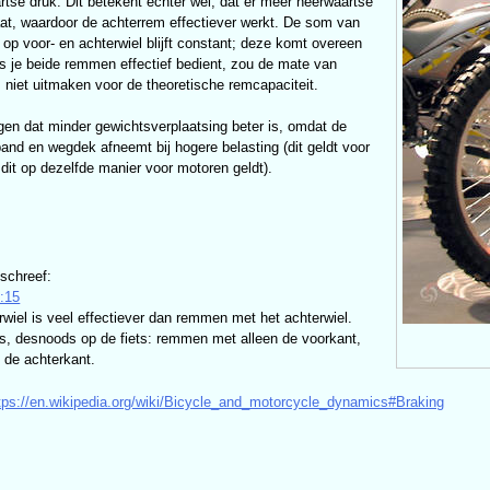
se druk. Dit betekent echter wel, dat er meer neerwaartse
aat, waardoor de achterrem effectiever werkt. De som van
op voor- en achterwiel blijft constant; deze komt overeen
s je beide remmen effectief bedient, zou de mate van
 niet uitmaken voor de theoretische remcapaciteit.
en dat minder gewichtsverplaatsing beter is, omdat de
 band en wegdek afneemt bij hogere belasting (dit geldt voor
dit op dezelfde manier voor motoren geldt).
schreef:
:15
iel is veel effectiever dan remmen met het achterwiel.
s, desnoods op de fiets: remmen met alleen de voorkant,
 de achterkant.
tps://en.wikipedia.org/wiki/Bicycle_and_motorcycle_dynamics#Braking