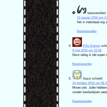
luiemotorfiets
13 januari 2016 om 1
Het is inderdaad erg 
Beantwoorden
Frits Kramer
schr
6 mei 2015 om 15:56
Deze uitleg is idd super d
Beantwoorden
Guzzi
schreef:
24 oktober 2014 om 09:2
Mooie site. Jullie hebben
zonder tierelantijnen wee
Beantwoorden