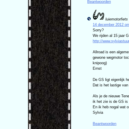
Beantwoorden
luiemotorfiets
14 december 2012 om
Sorry?
We rijden al 15 jaar 
http://www.sylviastuu
Allroad is een algeme
gewone wegmotor toch 
knipoog)
Ernst
De GS ligt eigenlijk h
Dat is het lastige van
Als je de nieuwe Tene
ik het zie is de GS is
En ik heb nogal wat 
Sylvia
Beantwoorden