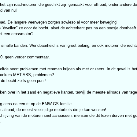
 het zijn road-motoren die geschikt zijn gemaakt voor offroad, onder andere do
ad van nu!
lroad. De langere veerwegen zorgen sowieso al voor meer beweging’
an “dweilen” ze door de bocht, alsof de achterkant pas na een poosje doorheeft
met een crossmotor?
atief smalle banden. Wendbaarheid is van groot belang, en ook motoren die rec
0, geen verder commentaar.
elfde soort problemen met remmen krijgen als met cruisers. In dit geval is het
e ankers MET ABS, problemen?
 de bocht zelfs geen punt!
ken over in het zand en negatieve kanten, terwijl de meeste allroads van teg
nog eens na een rit op de BMW GS familie.
allroad, de meest veelzijdige motorfiets die je kan wensen!
schrijving van de motoren snel aanpassen. mensen die dit lezen durven met g
.