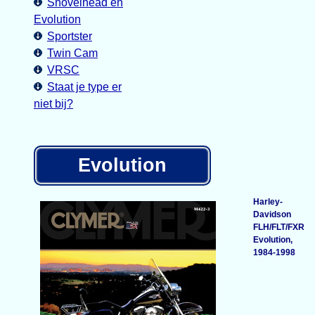
Shovelhead en
Evolution
Sportster
Twin Cam
VRSC
Staat je type er
niet bij?
Evolution
Harley-
Davidson
FLH/FLT/FXR
Evolution,
1984-1998