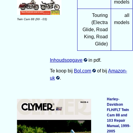
models
Touring
all
Twin Cam 88 (99 - 03)
(Electra
models
Glide, Road
King, Road
Glide)
Inhoudsopgave
in pdf.
Te koop bij
Bol.com
of bij
Amazon-
uk
.
Harley-
Davidson
FLH/FLT Twin
Cam 88 and
103 Repair
Manual, 1999-
2005