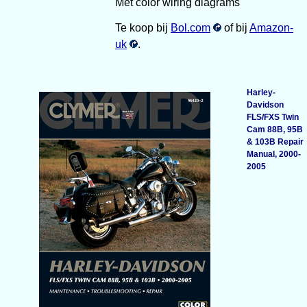
Met color wiring diagrams
Te koop bij
Bol.com
of bij
Amazon-
uk
.
Harley-
Davidson
FLS/FXS Twin
Cam 88B, 95B
& 103B Repair
Manual, 2000-
2005