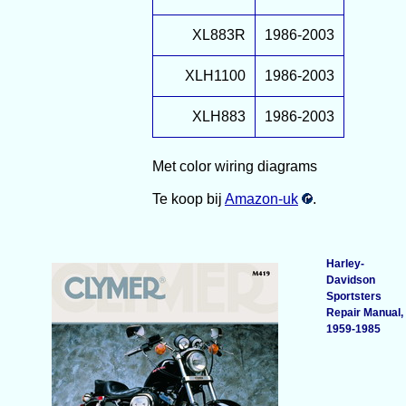
XL883R
1986-2003
XLH1100
1986-2003
XLH883
1986-2003
Met color wiring diagrams
Te koop bij
Amazon-uk
.
Harley-
Davidson
Sportsters
Repair Manual,
1959-1985