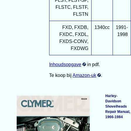
FLST, FLST-SP,
FLSTC, FLSTF,
FLSTN
FXD, FXDB,
1340cc
1991-
FXDC, FXDL,
1998
FXDS-CONV,
FXDWG
Inhoudsopgave
in pdf.
Te koop bij
Amazon-uk
.
Harley-
Davidson
Shovelheads
Repair Manual,
1966-1984