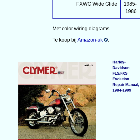
FXWG Wide Glide
1985-
1986
Met color wiring diagrams
Te koop bij
Amazon-uk
.
Harley-
Davidson
FLS/FXS
Evolution
Repair Manual,
1984-1999