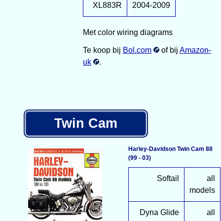
XL883R
2004-2009
Met color wiring diagrams
Te koop bij
Bol.com
of bij
Amazon-
uk
.
Twin Cam
Harley-Davidson Twin Cam 88
(99 - 03)
Softail
all
models
Dyna Glide
all