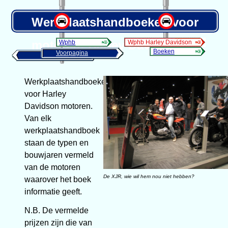
Werkplaatshandboeken voor
motoren: Harley Davidson
Wphb
Wphb Harley Davidson
Boeken
Voorpagina
Naar menu
Werkplaatshandboeken
voor Harley
Davidson motoren.
Van elk
werkplaatshandboek
staan de typen en
bouwjaren vermeld
van de motoren
De XJR, wie wil hem nou niet hebben?
waarover het boek
informatie geeft.
N.B. De vermelde
prijzen zijn die van