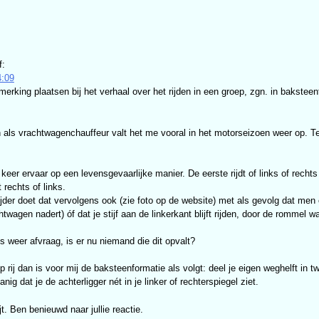
f:
4:09
erking plaatsen bij het verhaal over het rijden in een groep, zgn. in baksteen
én als vrachtwagenchauffeur valt het me vooral in het motorseizoen weer op.
keer ervaar op een levensgevaarlijke manier. De eerste rijdt of links of rechts
 rechts of links.
der doet dat vervolgens ook (zie foto op de website) met als gevolg dat men óf 
twagen nadert) óf dat je stijf aan de linkerkant blijft rijden, door de rommel w
 weer afvraag, is er nu niemand die dit opvalt?
rij dan is voor mij de baksteenformatie als volgt: deel je eigen weghelft in 
nig dat je de achterligger nét in je linker of rechterspiegel ziet.
t. Ben benieuwd naar jullie reactie.