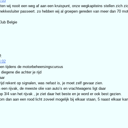
4:03
luiten wij nooit een weg af aan een kruispunt, onze wegkapiteins stellen zich
ekkesluiter passeert. zo hebben wij al groepen gereden van meer dan 70 moto’s
lub Belgie
f:
4:02
en tijdens de motorbeheersingscursus
diegene die achter je rijd
aar
rijd rekent op signalen, was nefast is, je moet zelf gevaar zien.
 een rijvak, de meeste olie van auto’s en vrachtwagens ligt daar
e op 3/4 van het rijvak , je ziet daar het beste en je word er ook best gezien.
, kom dan aan een rood licht zoveel mogelijk bij elkaar staan, 5 naast elkaar k