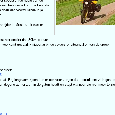
 het speciale fluo-hesje van de
 in een bebouwde kom. Je hebt als
e doen dan voortdurende in je
n.
rtrijder in Moskou. Ik was er
L
best niet sneller dan 30km per uur
voorkomt gevaarlijk rijgedrag bij de volgers of uiteenvallen van de groep.
schreef:
25
p af. Erg langzaam rijden kan er ook voor zorgen dat motorrijders zich gaan 
en degene achter zich in de gaten houdt en stopt wanneer die niet meer te zien
:
23:48