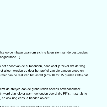
chts op de rijbaan gaan om zich te laten zien aan de bestuurders
dwangneurose…)
in het spoor van de autobanden, daar weet je zeker dat de weg
niet alleen worden ze door het profiel van die banden droog en
r dan de rest van het asfalt (zo’n 10 tot 15 graden zelfs) dat
eerst de stepjes aan de grond reden opeens onverklaarbaar
elijn word dan lekker warm gehouden dooral die PK’s, maar als je
t, en ook nog eens je banden afkoelt.