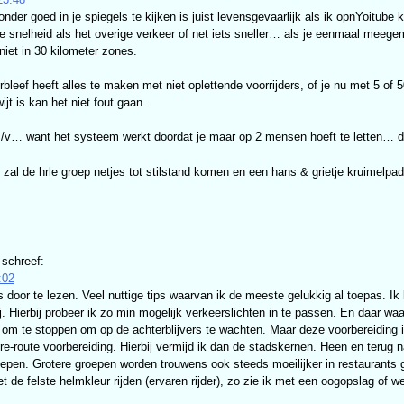
nder goed in je spiegels te kijken is juist levensgevaarlijk als ik opnYoitube k
fde snelheid als het overige verkeer of net iets sneller… als je eenmaal mee
 niet in 30 kilometer zones.
rbleef heeft alles te maken met niet oplettende voorrijders, of je nu met 5 of 5
jt is kan het niet fout gaan.
/v… want het systeem werkt doordat je maar op 2 mensen hoeft te letten… dege
al de hrle groep netjes tot stilstand komen en een hans & grietje kruimelpa
schreef:
:02
 door te lezen. Veel nuttige tips waarvan ik de meeste gelukkig al toepas. Ik 
. Hierbij probeer ik zo min mogelijk verkeerslichten in te passen. En daar waa
om te stoppen om op de achterblijvers te wachten. Maar deze voorbereiding is v
e-route voorbereiding. Hierbij vermijd ik dan de stadskernen. Heen en terug 
roepen. Grotere groepen worden trouwens ook steeds moeilijker in restaurants 
met de felste helmkleur rijden (ervaren rijder), zo zie ik met een oogopslag of w