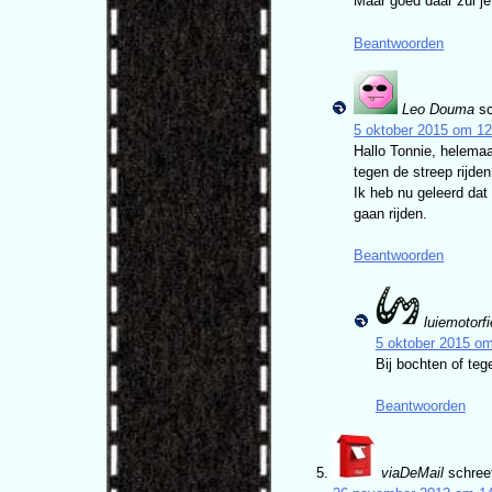
Maar goed daar zul je
Beantwoorden
Leo Douma
s
5 oktober 2015 om 12
Hallo Tonnie, helemaa
tegen de streep rijden
Ik heb nu geleerd dat 
gaan rijden.
Beantwoorden
luiemotorfi
5 oktober 2015 o
Bij bochten of teg
Beantwoorden
viaDeMail
schree