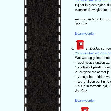
26 november 2012 om 1
Bij het in groep rijden s
wanneer de wegkapitein h
een tip van Moto Guzzi C
Jan Guz
Beantwoorden
viaDeMail
schree
26 november 2012 om 1
Wat we nog geleerd hebb
– geef nooit signalen aan 
1.- je brengt jezelf in gev
2.- diegene die achter je 
– vermijd het midden van
– als je alleen bent rij j
– als je in formatie rijd
Jan Guz
Beantwoorden