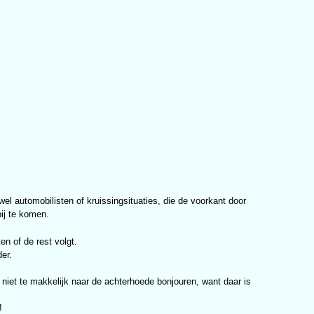
 wel automobilisten of kruissingsituaties, die de voorkant door
ij te komen.
en of de rest volgt.
der.
r niet te makkelijk naar de achterhoede bonjouren, want daar is
!