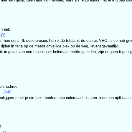
 met een groep geen last van hebben, want als je zo idioot met ene groep gaa
chreef:
:06
l mee eens. Ik deed precies hetzelfde totdat ik de cursus VRO-risico heb gevol
 rijden in feite op de meest onveilige plek op de weg, levensgevaarlijk.
ik in geval van een tegenligger helemaal rechts ga rijden, zijn er geen tegenl
ets
schreef:
m 16:40
enliggers moet je die baksteenformatie inderdaad loslaten: iedereen rijdt dan z’
f: