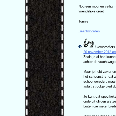
Nog een mooi en veilig 
vriendelijke groet
Tonnie
Beantwoorden
luiemotorfiets
26 november 2012 om
Zoals je al had kunne
achter de vrachtwage
Maar je hebt zeker en
het schoonst is, dat 
schoongereden, maar d
asfalt strookje bied 
Je kunt dat specifiek
onderuit glijden als 
buiten die meter bred