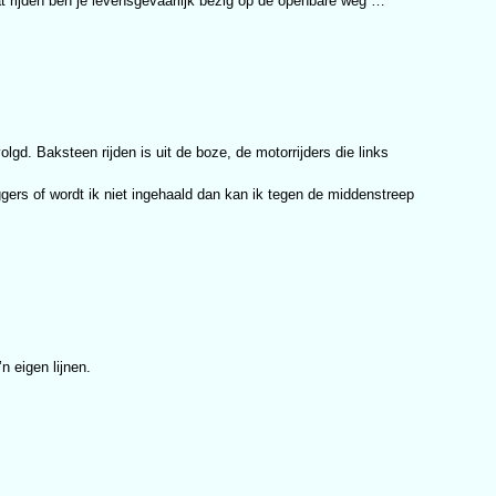
t rijden ben je levensgevaarlijk bezig op de openbare weg …
gd. Baksteen rijden is uit de boze, de motorrijders die links
iggers of wordt ik niet ingehaald dan kan ik tegen de middenstreep
n eigen lijnen.