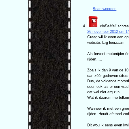
Beantwoorden
viaDeMail
schree
26 november 2012 om 1
Graag wil ik even een opm
website. Erg leerzaam.
Als fervent motorrijder 
rijden…..
Zoals ik dan 9 van de 10 
dan zéér gedreven úiterst
Dus, de volgende motorrij
doen ook als er een vrach
dat wel niet erg zijn……
Wat ik daarom me telkens
Wanneer ik met een groep 
rijden. Houdt afstand zoda
Dit wou ik eens even kwij