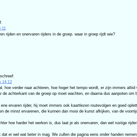
f:
:11
en rijden en onervaren rijders in de groep. waar in groep rijdt wie?
schreef:
 14:12
 al, hoe verder naar achteren, hoe hoger het tempo wordt, er zijn immers altiid
aar de achterkant van de groep op moet wachten, en daarna dus aanpoten om b
 ene ervaren rijder, hij moet immers ook kaartlezen routevolgen en goed oplett
jden de minst ervarenen, die kunnen dan mooi de kunst afkijken, van de voorrij
hter hoe harder het werken is, dus laat je als onervaren, dan wel rustige rijde
at dat er wel wat beter in mag. We zullen die pagina eens onder handen nemen