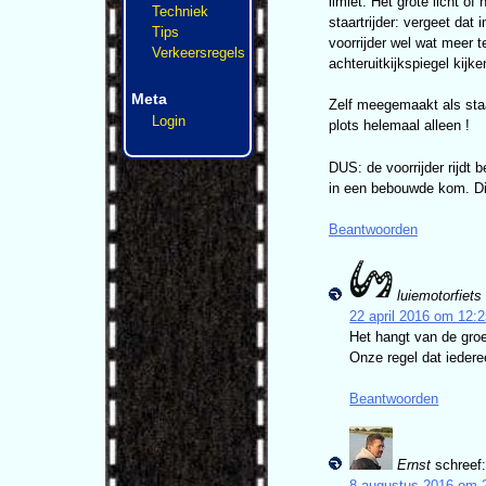
limiet. Het grote licht of
Techniek
staartrijder: vergeet dat
Tips
voorrijder wel wat meer t
Verkeersregels
achteruitkijkspiegel kijke
Meta
Zelf meegemaakt als staa
Login
plots helemaal alleen !
DUS: de voorrijder rijdt 
in een bebouwde kom. Dit 
Beantwoorden
luiemotorfiets
22 april 2016 om 12:
Het hangt van de groe
Onze regel dat iedere
Beantwoorden
Ernst
schreef
8 augustus 2016 om 