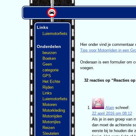
Links
Luiemotorfiets
Hier onder vind je commentaar 
Onderdelen
Tips voor Motorrijden in een Gr
beurzen
Boeken
Onderaan is een formulier om 
Geen
voegen.
categorie
GPS
32 reacties op “
Reacties op
Het Echte
Rijden
Links
Luiemotorfiets
Motoren
Alain
schreef:
Motorkleding
22 april 2016 om 08:12
Motorrijden
Als je in een groep van m
Motorrijles
dan moet de achterste so
Reizen
eerste bij te houden die
Sleutelen