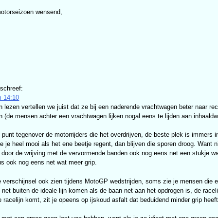
motorseizoen wensend,
schreef:
 14:10
n lezen vertellen we juist dat ze bij een naderende vrachtwagen beter naar re
n (de mensen achter een vrachtwagen lijken nogal eens te lijden aan inhaal
 punt tegenover de motorrijders die het overdrijven, de beste plek is immers 
ze je heel mooi als het ene beetje regent, dan blijven die sporen droog. Want 
oor de wrijving met de vervormende banden ook nog eens net een stukje warme
dus ook nog eens net wat meer grip.
e verschijnsel ook zien tijdens MotoGP wedstrijden, soms zie je mensen die 
ze net buiten de ideale lijn komen als de baan net aan het opdrogen is, de rac
e racelijn komt, zit je opeens op ijskoud asfalt dat beduidend minder grip heef