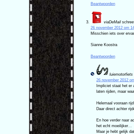
Beantwoorden
viaDeMail
schree
26 november 2012 om 14
Misschien iets over ervar
Sianne Koostra
Beantwoorden
luiemotorfiets
26 november 2012 om
Impliciet staat het er
laten rijden, maar w
Helemaal vooraan rijd
Daar direct achter ri
En hoe verder naar ac
het echt moeilijker…
Maar je hebt gelijk d