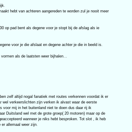
ijk.
gemaakt hebt van achteren aangereden te worden zul je nooit meer
00 op pad bent als degene voor je stopt bij de afslag als ie
ne voor je die afslaat en degene achter je die in beeld is.
d vormen als de laatsten weer bijhalen…
ben zelf altijd nogal fanatiek met routes verkennen voordat ik er
r wel verkeerslichten zijn verken ik alvast waar de eerste
oor mij in het buitenland niet te doen dus daar rij ik
naar Duitsland wel met de grote groep( 20 motoren) maar op de
geaccepteerd wanneer je niks hebt besproken. Tot slot , ik heb
e er allemaal weer zijn.