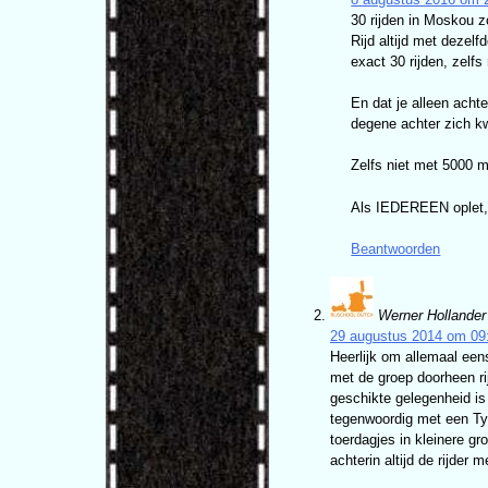
30 rijden in Moskou zo
Rijd altijd met dezel
exact 30 rijden, zelfs
En dat je alleen achte
degene achter zich kwi
Zelfs niet met 5000 m
Als IEDEREEN oplet, z
Beantwoorden
Werner Hollander
29 augustus 2014 om 09
Heerlijk om allemaal eens
met de groep doorheen rij
geschikte gelegenheid is 
tegenwoordig met een Tyr
toerdagjes in kleinere g
achterin altijd de rijder 