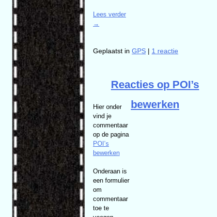
Lees verder
→
Geplaatst in
GPS
|
1 reactie
Reacties op POI’s
bewerken
Hier onder
vind je
commentaar
op de pagina
POI’s
bewerken
Onderaan is
een formulier
om
commentaar
toe te