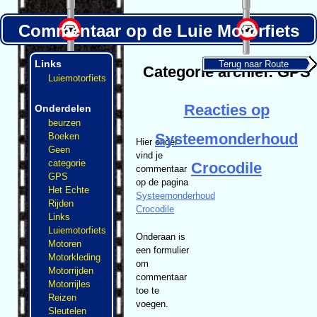
Commentaar op de Luie Motorfiets
Terug naar
Terug naar Uploaden
Terug naar POI’s
Terug naar Route
Links
Categorie archief:
GPS
Luiemotorfiets
Systeemonderhoud
Reacties op
Onderdelen
beurzen
Systeemonderhoud
Boeken
Hier onder
Geen
vind je
categorie
Crocodile
commentaar
GPS
op de pagina
Het Echte
Systeemonderhoud
Rijden
Crocodile
Links
Luiemotorfiets
Onderaan is
Motoren
een formulier
Motorkleding
om
Motorrijden
commentaar
Motorrijles
toe te
Reizen
voegen.
Sleutelen