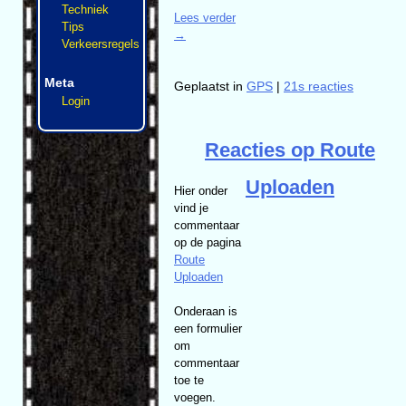
Techniek
Lees verder
Tips
→
Verkeersregels
Meta
Geplaatst in
GPS
|
21s reacties
Login
Reacties op Route
Uploaden
Hier onder
vind je
commentaar
op de pagina
Route
Uploaden
Onderaan is
een formulier
om
commentaar
toe te
voegen.