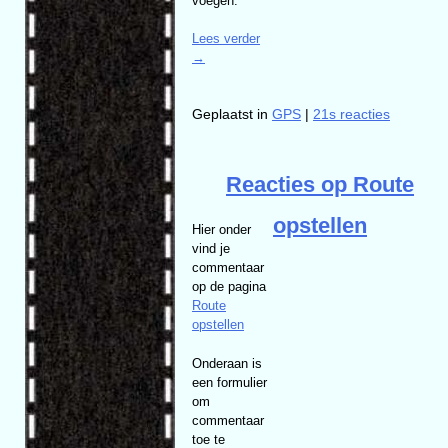
voegen.
Lees verder
→
Geplaatst in
GPS
|
21s reacties
Reacties op Route
opstellen
Hier onder
vind je
commentaar
op de pagina
Route
opstellen
Onderaan is
een formulier
om
commentaar
toe te