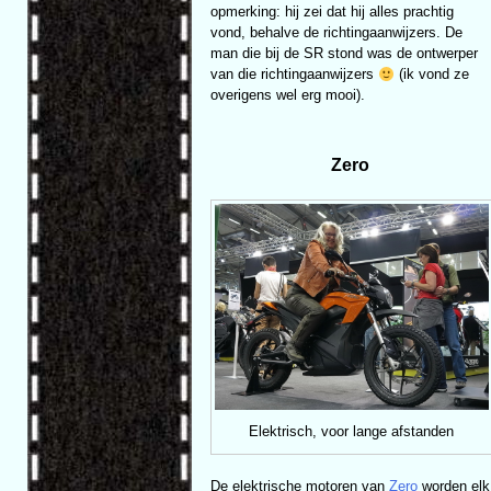
opmerking: hij zei dat hij alles prachtig
vond, behalve de richtingaanwijzers. De
man die bij de SR stond was de ontwerper
van die richtingaanwijzers
(ik vond ze
overigens wel erg mooi).
Zero
Elektrisch, voor lange afstanden
De elektrische motoren van
Zero
worden elk