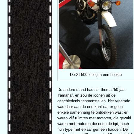
De XT500 zielig in een hoekje
De andere stand had als thema “50 jaar
Yamaha”, en zou de iconen uit de
geschiedenis tentoonstellen. Het vreemde
was daar aan de ene kant dat er geen
enkele samenhang te ontdekken was: er
waren vijf ruimtes met motoren, die gevuld
waren met motoren die noch de tijd, noch
hun type met elkaar gemeen hadden. De