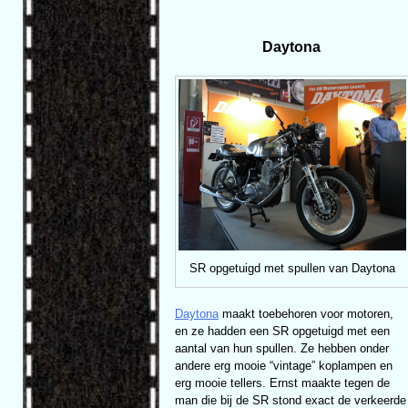
Daytona
SR opgetuigd met spullen van Daytona
Daytona
maakt toebehoren voor motoren,
en ze hadden een SR opgetuigd met een
aantal van hun spullen. Ze hebben onder
andere erg mooie “vintage” koplampen en
erg mooie tellers. Ernst maakte tegen de
man die bij de SR stond exact de verkeerde