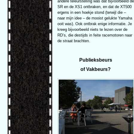
andere teleurstelling was dat bijvoorbeeld de
SR en de XS1 ontbraken, en dat de XT500
ergens in een hoekje stond (terwijl die –
naar mijn idee – de mooist gelukte Yamaha
ooit was). Ook ontbrak enige informatie. Je
kreeg bijvoorbeeld niets te lezen over de
RD’s, die destijds in feite racemotoren naar
de straat brachten.
Publieksbeurs
of Vakbeurs?