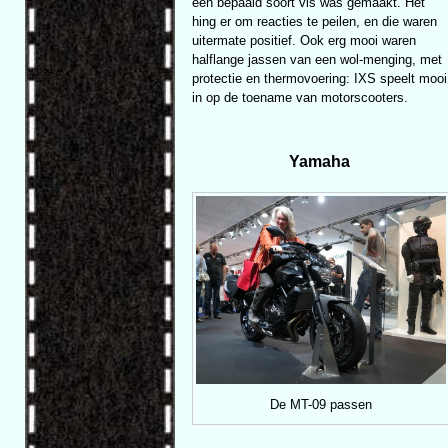
een bepaald soort vis was gemaakt. Het
hing er om reacties te peilen, en die waren
uitermate positief. Ook erg mooi waren
halflange jassen van een wol-menging, met
protectie en thermovoering: IXS speelt mooi
in op de toename van motorscooters.
Yamaha
De MT-09 passen