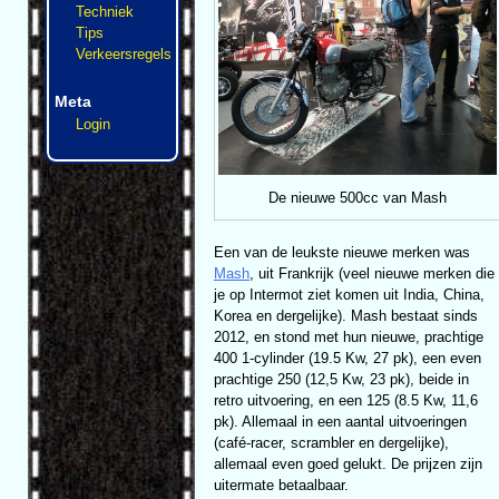
Techniek
Tips
Verkeersregels
Meta
Login
De nieuwe 500cc van Mash
Een van de leukste nieuwe merken was
Mash
, uit Frankrijk (veel nieuwe merken die
je op Intermot ziet komen uit India, China,
Korea en dergelijke). Mash bestaat sinds
2012, en stond met hun nieuwe, prachtige
400 1-cylinder (19.5 Kw, 27 pk), een even
prachtige 250 (12,5 Kw, 23 pk), beide in
retro uitvoering, en een 125 (8.5 Kw, 11,6
pk). Allemaal in een aantal uitvoeringen
(café-racer, scrambler en dergelijke),
allemaal even goed gelukt. De prijzen zijn
uitermate betaalbaar.