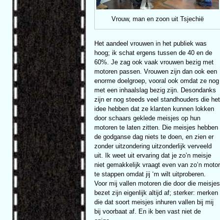
Vrouw, man en zoon uit Tsjechië
Het aandeel vrouwen in het publiek was
hoog; ik schat ergens tussen de 40 en de
60%. Je zag ook vaak vrouwen bezig met
motoren passen. Vrouwen zijn dan ook een
enorme doelgroep, vooral ook omdat ze nog
met een inhaalslag bezig zijn. Desondanks
zijn er nog steeds veel standhouders die het
idee hebben dat ze klanten kunnen lokken
door schaars geklede meisjes op hun
motoren te laten zitten. Die meisjes hebben
de godganse dag niets te doen, en zien er
zonder uitzondering uitzonderlijk verveeld
uit. Ik weet uit ervaring dat je zo’n meisje
niet gemakkelijk vraagt even van zo’n motor
te stappen omdat jij ‘m wilt uitproberen.
Voor mij vallen motoren die door die meisjes
bezet zijn eigenlijk altijd af; sterker: merken
die dat soort meisjes inhuren vallen bij mij
bij voorbaat af. En ik ben vast niet de