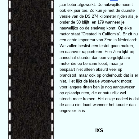
jaar beter afgewerkt. De reikwijdte neemt
ook elk jaar toe. Zo kun je met de duurste
versie van de DS 274 kilometer rijden als je
onder de 50 blijft, en 179 wanneer je
nauwelijks op de snelweg komt. Op elke
motor staat “Created in California”. Er zit nu
een echte importeur van Zero in Nederland:.
We zullen beslist een testrit gaan maken,
en daarover rapporteren. Een Zero lijkt bij
aanschaf duurder dan een vergelijkbare
motor die op benzine loopt, maar je
bespaart niet alleen absurd veel op
brandstof, maar ook op onderhoud: dat is er
niet. Het lijkt de ideale woon-werk motor;
voor langere ritten ben je nog aangewezen
op oplaadpunten, die er natuurlijk wel
steeds meer komen. Het enige nadeel is dat
de accu niet laadt wanneer het kouder dan
ongeveer -5 is.
IXS