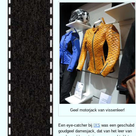
Geel motorjack van vissenleer!
Een eye-catcher bij
IXS
was een geschubd
goudgeel damesjack, dat van het leer van