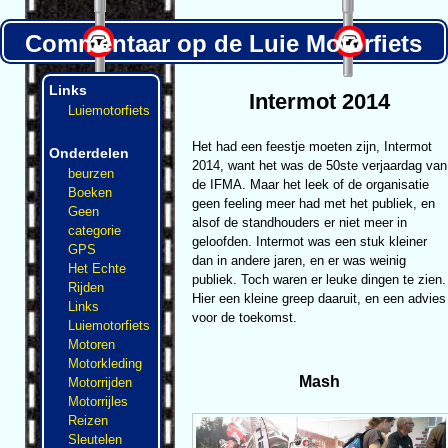
Commentaar op de Luie Motorfiets
Links
Intermot 2014
Luiemotorfiets
Het had een feestje moeten zijn, Intermot
Onderdelen
2014, want het was de 50ste verjaardag van
beurzen
de IFMA. Maar het leek of de organisatie
Boeken
geen feeling meer had met het publiek, en
Geen
alsof de standhouders er niet meer in
categorie
geloofden. Intermot was een stuk kleiner
GPS
dan in andere jaren, en er was weinig
Het Echte
publiek. Toch waren er leuke dingen te zien.
Rijden
Hier een kleine greep daaruit, en een advies
Links
voor de toekomst.
Luiemotorfiets
Motoren
Motorkleding
Mash
Motorrijden
Motorrijles
Reizen
Sleutelen