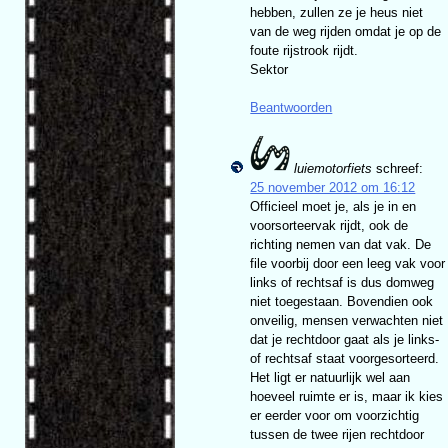
hebben, zullen ze je heus niet
van de weg rijden omdat je op de
foute rijstrook rijdt.
Sektor
Beantwoorden
luiemotorfiets
schreef:
25 november 2012 om 16:12
Officieel moet je, als je in en
voorsorteervak rijdt, ook de
richting nemen van dat vak. De
file voorbij door een leeg vak voor
links of rechtsaf is dus domweg
niet toegestaan. Bovendien ook
onveilig, mensen verwachten niet
dat je rechtdoor gaat als je links-
of rechtsaf staat voorgesorteerd.
Het ligt er natuurlijk wel aan
hoeveel ruimte er is, maar ik kies
er eerder voor om voorzichtig
tussen de twee rijen rechtdoor