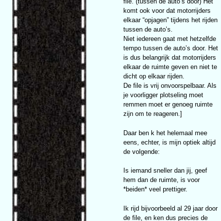
file. (tussen de auto’s door) Het
komt ook voor dat motorrijders
elkaar “opjagen” tijdens het rijden
tussen de auto’s.
Niet iedereen gaat met hetzelfde
tempo tussen de auto’s door. Het
is dus belangrijk dat motorrijders
elkaar de ruimte geven en niet te
dicht op elkaar rijden.
De file is vrij onvoorspelbaar. Als
je voorligger plotseling moet
remmen moet er genoeg ruimte
zijn om te reageren.]
Daar ben k het helemaal mee
eens, echter, is mijn optiek altijd
de volgende:
Is iemand sneller dan jij, geef
hem dan de ruimte, is voor
*beiden* veel prettiger.
Ik rijd bijvoorbeeld al 29 jaar door
de file, en ken dus precies de