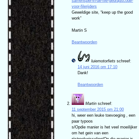
samenspel-in-de-file-gedragscode-
voor-filerijders
Geweldige site, “keep up the good
work”
Martin S
Beantwoorden
luiemotorfiets
schreef:
14 juni 2016 om 17:10
Dank!
Beantwoorden
Martin
schreef:
11 september 2015 om 21:00
hi, weer een leuke toevoeging , een
paar typoos
s/Opdie manier is het veel moeilijker
om het gein van een
rijstrookwisseling/Op die manier is