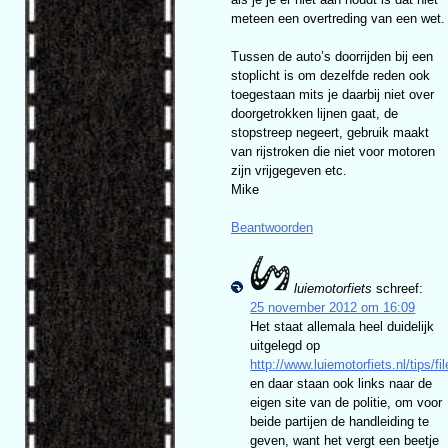
meteen een overtreding van een wet.
Tussen de auto’s doorrijden bij een
stoplicht is om dezelfde reden ook
toegestaan mits je daarbij niet over
doorgetrokken lijnen gaat, de
stopstreep negeert, gebruik maakt
van rijstroken die niet voor motoren
zijn vrijgegeven etc.
Mike
Beantwoorden
luiemotorfiets
schreef:
25 november 2012 om 16:09
Het staat allemala heel duidelijk
uitgelegd op
http://www.luiemotorfiets.nl/tips/f
en daar staan ook links naar de
eigen site van de politie, om voor
beide partijen de handleiding te
geven, want het vergt een beetje