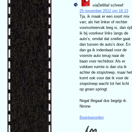
viaDeMail
schreef:
25 november 2012 om 16:13
Tja, ik maak er een soort mix
van; als het linker of rechter
voorsorteervak leeg is, dan rijd
ik bij voorkeur links langs de
auto’s, omdat dat sneller gaat
dan tussen de auto’s door. En
dan ga ik inderdaad voor de
voorste auto terug naar de
baan voor rechtdoor. Als er
voldoen ruimte is dan sta ik
achter de stopstreep, maar het
komt ook voor dat ik voor de
stopstreep wacht tot het licht
op groen springt.
Nogal illegaal dus begrijp ik.
Nirone
Beantwoorden