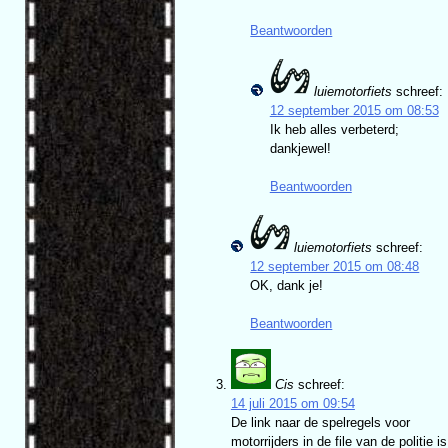
Beantwoorden
luiemotorfiets
schreef:
12 september 2015 om 08:53
Ik heb alles verbeterd;
dankjewel!
Beantwoorden
luiemotorfiets
schreef:
12 september 2015 om 08:48
OK, dank je!
Beantwoorden
Cis
schreef:
14 juli 2015 om 09:54
De link naar de spelregels voor
motorrijders in de file van de politie is