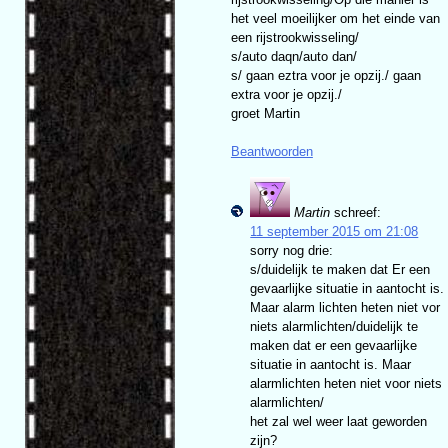
het veel moeilijker om het einde van
een rijstrookwisseling/
s/auto daqn/auto dan/
s/ gaan eztra voor je opzij./ gaan
extra voor je opzij./
groet Martin
Beantwoorden
Martin
schreef:
11 september 2015 om 21:08
sorry nog drie:
s/duidelijk te maken dat Er een
gevaarlijke situatie in aantocht is.
Maar alarm lichten heten niet vor
niets alarmlichten/duidelijk te
maken dat er een gevaarlijke
situatie in aantocht is. Maar
alarmlichten heten niet voor niets
alarmlichten/
het zal wel weer laat geworden
zijn?