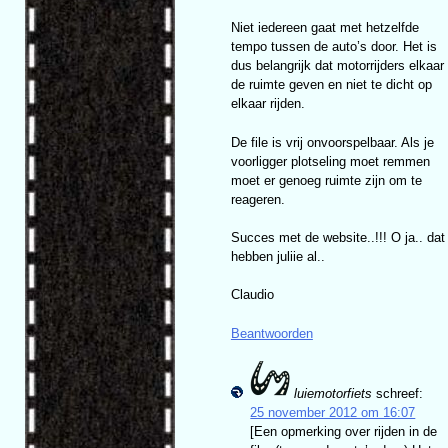
Niet iedereen gaat met hetzelfde
tempo tussen de auto’s door. Het is
dus belangrijk dat motorrijders elkaar
de ruimte geven en niet te dicht op
elkaar rijden.
De file is vrij onvoorspelbaar. Als je
voorligger plotseling moet remmen
moet er genoeg ruimte zijn om te
reageren.
Succes met de website..!!! O ja.. dat
hebben juliie al..
Claudio
Beantwoorden
luiemotorfiets
schreef:
25 november 2012 om 16:07
[Een opmerking over rijden in de