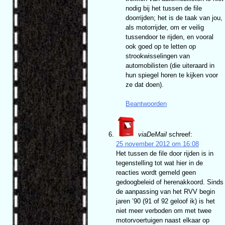
nodig bij het tussen de file
doorrijden; het is de taak van jou,
als motorrijder, om er veilig
tussendoor te rijden, en vooral
ook goed op te letten op
strookwisselingen van
automobilisten (die uiteraard in
hun spiegel horen te kijken voor
ze dat doen).
Beantwoorden
viaDeMail
schreef:
25 november 2012 om 16:08
Het tussen de file door rijden is in
tegenstelling tot wat hier in de
reacties wordt gemeld geen
gedoogbeleid of herenakkoord. Sinds
de aanpassing van het RVV begin
jaren ’90 (91 of 92 geloof ik) is het
niet meer verboden om met twee
motorvoertuigen naast elkaar op