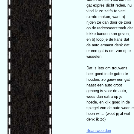
gat expres dicht reden, nu
vind ik ze zelfs te veel
ruimte maken, want a)
rijden ze dan door de zooi
op de redresseerstrook dat
lekke banden kan geven,
en b) loop je de kans dat
de auto ernaast denk dat
er een gat is om van rij te
wisselen.
Dat is iets om trouwens
heel goed in de gaten te
houden, zo gauw een gat
naast een auto groot
genoeg is voor de auto,
wees dan extra op je
hoede, en kijk goed in de
spiegel van de auto waar ie
heen wil… (weet jij al wel
denk ik zo)
Beantwoorden