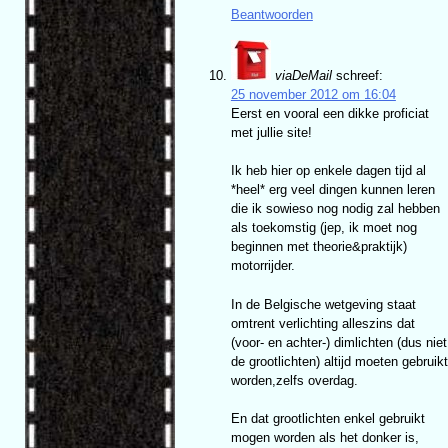
Beantwoorden
viaDeMail
schreef:
25 november 2012 om 16:04
Eerst en vooral een dikke proficiat
met jullie site!
Ik heb hier op enkele dagen tijd al
*heel* erg veel dingen kunnen leren
die ik sowieso nog nodig zal hebben
als toekomstig (jep, ik moet nog
beginnen met theorie&praktijk)
motorrijder.
In de Belgische wetgeving staat
omtrent verlichting alleszins dat
(voor- en achter-) dimlichten (dus niet
de grootlichten) altijd moeten gebruikt
worden,zelfs overdag.
En dat grootlichten enkel gebruikt
mogen worden als het donker is,