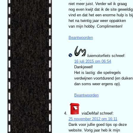
niet meer juist. Verder wil ik graag
nog even kwijt dat ik de site geweldig
vind en dat het een enorme hulp is bij
het na twintig jaar weer oppakken
van mijn hobby. Complimenten!
Beantwoorden
luiemotorfiets
schreef:
16 juli 2015 om 06:54
Dankjewel!
Het is lastig: die spelregels
verdwijnen voortdurend (en duiken
dan soms weer ergens op).
Beantwoorden
viaDeMail
schreef:
25 november 2012 om 16:11
Dank voor jullie goed tips op deze
website. Vorig jaar heb ik mijn