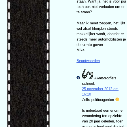
staan. Want ja, het is voor jou
toch ook niet verboden om er
te staan?
Maar ik moet zeggen, het lijkt
wel alsof filerijden steeds
makkelijker wordt, doordat er
steeds meer automobilisten je
de ruimte geven.
Mike
Beantwoorden
luiemotorfiets
schreef:
25 november 2012 om
16:10
Zelfs politieagenten
Is inderdaad een enorme
verandering ten opzichte
van 20 jaar geleden, toen
waren er heel veel die het