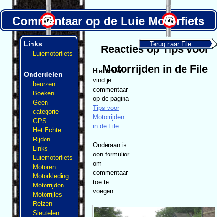
Commentaar op de Luie Motorfiets
Terug naar File
Links
Reacties op Tips voor
Luiemotorfiets
Motorrijden in de File
Hier onder
Onderdelen
vind je
beurzen
commentaar
Boeken
op de pagina
Geen
Tips voor
categorie
Motorrijden
GPS
in de File
Het Echte
Rijden
Onderaan is
Links
een formulier
Luiemotorfiets
om
Motoren
commentaar
Motorkleding
toe te
Motorrijden
voegen.
Motorrijles
Reizen
Sleutelen