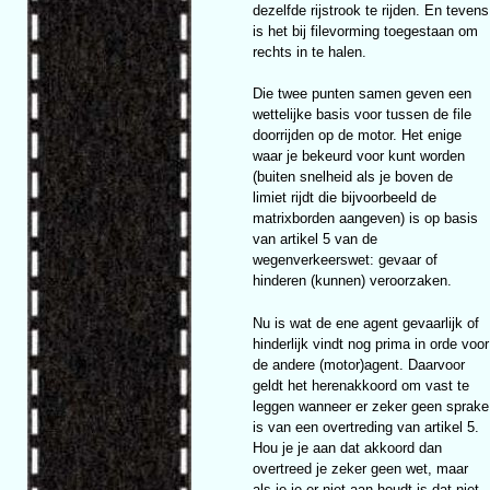
dezelfde rijstrook te rijden. En tevens
is het bij filevorming toegestaan om
rechts in te halen.
Die twee punten samen geven een
wettelijke basis voor tussen de file
doorrijden op de motor. Het enige
waar je bekeurd voor kunt worden
(buiten snelheid als je boven de
limiet rijdt die bijvoorbeeld de
matrixborden aangeven) is op basis
van artikel 5 van de
wegenverkeerswet: gevaar of
hinderen (kunnen) veroorzaken.
Nu is wat de ene agent gevaarlijk of
hinderlijk vindt nog prima in orde voor
de andere (motor)agent. Daarvoor
geldt het herenakkoord om vast te
leggen wanneer er zeker geen sprake
is van een overtreding van artikel 5.
Hou je je aan dat akkoord dan
overtreed je zeker geen wet, maar
als je je er niet aan houdt is dat niet