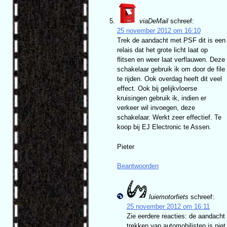
viaDeMail
schreef:
25 november 2012 om 16:10
Trek de aandacht met PSF dit is een
relais dat het grote licht laat op
flitsen en weer laat verflauwen. Deze
schakelaar gebruik ik om door de file
te rijden. Ook overdag heeft dit veel
effect. Ook bij gelijkvloerse
kruisingen gebruik ik, indien er
verkeer wil invoegen, deze
schakelaar. Werkt zeer effectief. Te
koop bij EJ Electronic te Assen.
Pieter
Beantwoorden
luiemotorfiets
schreef:
25 november 2012 om 16:11
Zie eerdere reacties: de aandacht
trekken van automobilisten is niet