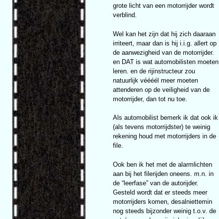
grote licht van een motorrijder wordt
verblind.
Wel kan het zijn dat hij zich daaraan
irriteert, maar dan is hij i.i.g. allert op
de aanwezigheid van de motorrijder.
en DAT is wat automobilisten moeten
leren. en de rijinstructeur zou
natuurlijk véééél meer moeten
attenderen op de veiligheid van de
motorrijder, dan tot nu toe.
Als automobilist bemerk ik dat ook ik
(als tevens motorrijdster) te weinig
rekening houd met motorrijders in de
file.
Ook ben ik het met de alarmlichten
aan bij het filerijden oneens. m.n. in
de “leerfase” van de autorijder.
Gesteld wordt dat er steeds meer
motorrijders komen, desalniettemin
nog steeds bijzonder weinig t.o.v. de