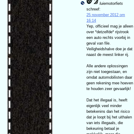
luiemotorfiets
schreef:
25 november 2012 om
16:14
Yep, officieel mag je alleen
over *detzelfde* rijstrook
een auto rechts voorbij in
geval van file.
Veiligheidshalve doe je dat
naast de meest linker rij.
Alle andere oplossingen
zijn niet toegestaan, en
omdat automobilisten daar
geen rekening mee hoeven
te houden zeer gevaarlijk!
Dat het illegaal is, heeft
eigenlijk veel minder
betekenins dan het risico
dat je loopt bij het uithalen
van iets illegaals, die
bekeuring betaal je