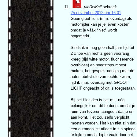
viaDeMail
schreef:
25 november 2012 om 16:01
Geen groot licht (m.n. overdag) als
motorrijder kan je je leven kosten
omdat je váák *niet* wordt
opgemerkt.
Sinds ik in nog geen half jaar tijd tot
2 x toe van rechts geen voorrang
kreeg (rijd witte motor, fluoriserende
overbloes) en noodstops moest
maken, het gesprek aanging met de
automobilist die van rechts kwam,
rijd ik m.n. overdag met GROOT
LICHT ongeacht of dit is toegestaan.
Bij het filerijden is het m.i. nòg
belangrijker om dit te doen, omdat je
ruim van tevoren aangeeft dat je er
aan komt. Het zou zelfs verplicht
moeten worden. Het kan niet zijn dat
een automobilist afleert in z’n spiegel
te kijken omdat hij te vaak door het