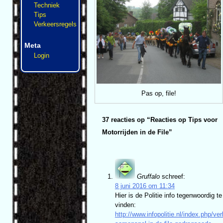
Techniek
Tips
Verkeersregels
Meta
Login
Pas op, file!
37 reacties op “
Reacties op Tips voor
Motorrijden in de File
”
Gruffalo
schreef:
8 juni 2016 om 11:34
Hier is de Politie info tegenwoordig te
vinden:
http://www.infopolitie.nl/index.php/ve